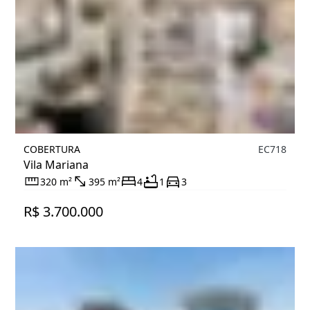
COBERTURA
EC718
Vila Mariana
320 m²
395 m²
4
1
3
R$ 3.700.000