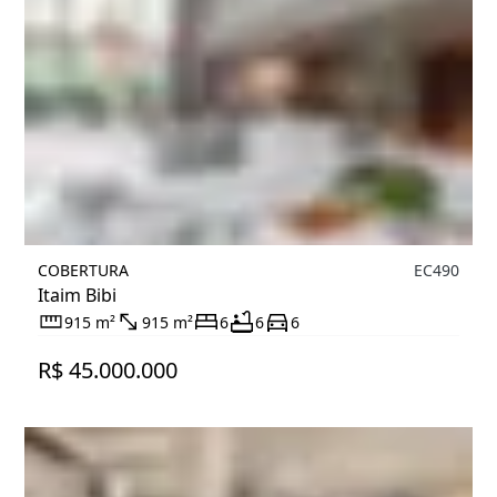
COBERTURA
EC490
Itaim Bibi
915 m²
915 m²
6
6
6
R$ 45.000.000