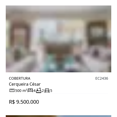
COBERTURA
EC2436
Cerqueira César
500 m²
4
2
5
R$ 9.500.000