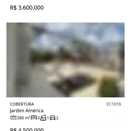
R$ 3.600.000
COBERTURA
EC1016
Jardim América
280 m²
3
1
2
R$ 4.500.000