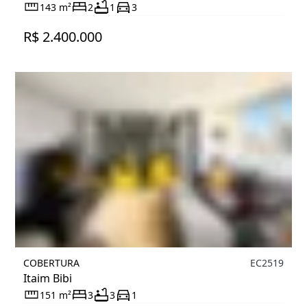
143 m²
2
1
3
R$ 2.400.000
COBERTURA
EC2519
Itaim Bibi
151 m²
3
3
1