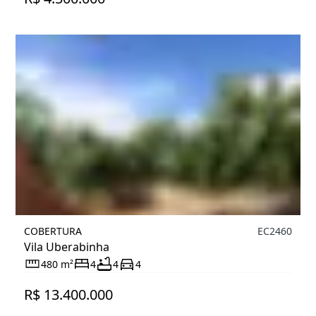
COBERTURA
EC2460
Vila Uberabinha
480 m²
4
4
4
R$ 13.400.000