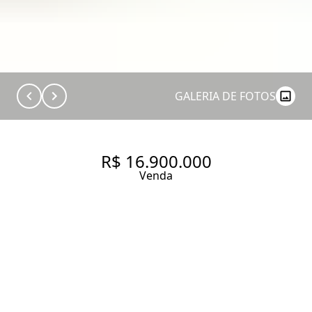
GALERIA DE FOTOS
R$ 16.900.000
Venda
TRIPLEX COM 560.0 M², À
VENDA NO BAIRRO JARDINS.
560 m² Área útil
4 Dormitórios
3 Suítes
4 Vagas