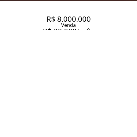
R$ 8.000.000
Venda
R$ 30.000/mês
Aluguel
LOFT DUPLEX COM 144 M², 3
DORMITÓRIOS NO BAIRRO
ITAIM BIBI.
144 m² Área útil
3 Dormitórios
1 Suíte
3 Banheiros
3 Vagas
Entrar em contato