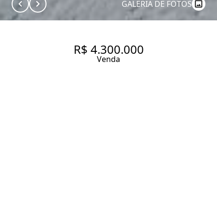
GALERIA DE FOTOS
R$ 4.300.000
Venda
LINDAMENTE REFORMADO
181 m² Área útil
3 Dormitórios
3 Suítes
5 Banheiros
3 Vagas
Entrar em contato
Solicitar visita
Código do Imóvel:
CAA370