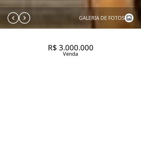
GALERIA DE FOTOS
R$ 3.000.000
Venda
JARDIM EUROPA 136M² - SEM
MOBILIA
136 m² Área útil
2 Dormitórios
1 Suíte
4 Banheiros
1 Vaga
Entrar em contato