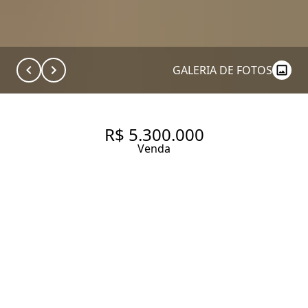
GALERIA DE FOTOS
R$ 5.300.000
Venda
GARDEN COM 200.0 M², À
VENDA NO BAIRRO ITAIM BIBI.
200 m² Área útil
2 Dormitórios
2 Suítes
2 Vagas
Entrar em contato