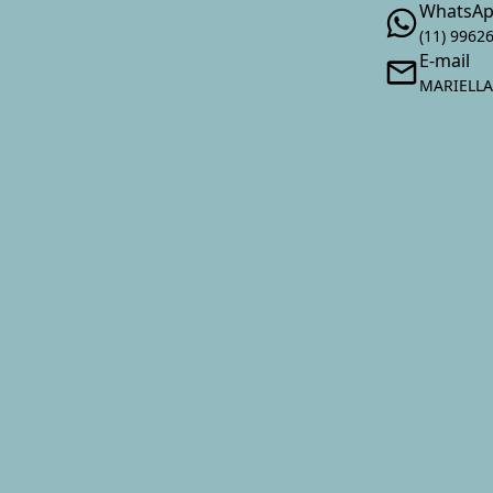
WhatsA
(11) 9962
E-mail
MARIELL