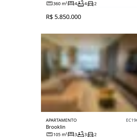
360 m²
4
4
2
R$ 5.850.000
APARTAMENTO
EC19
Brooklin
105 m²
3
3
2