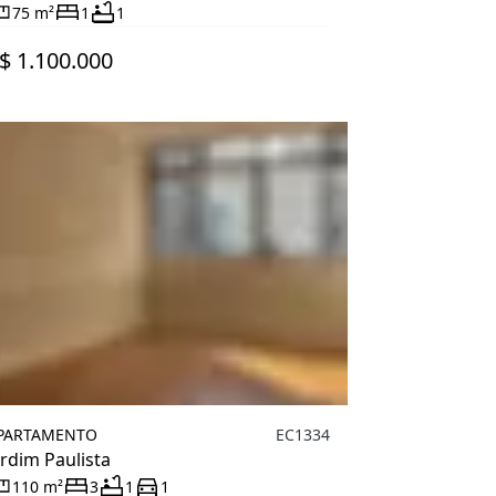
75 m²
1
1
$ 1.100.000
PARTAMENTO
EC1334
ardim Paulista
110 m²
3
1
1