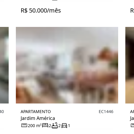
R$ 50.000/mês
R
40
APARTAMENTO
EC1446
A
Jardim América
J
200 m²
2
2
1