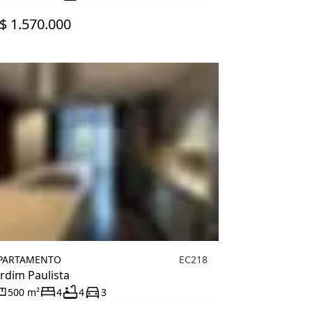
$ 1.570.000
PARTAMENTO
EC218
ardim Paulista
500 m²
4
4
3