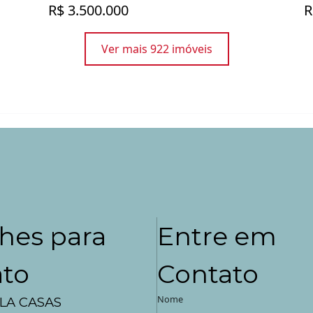
R$ 3.500.000
R
Ver mais 922 imóveis
hes para
Entre em
ato
Contato
Nome
LA CASAS