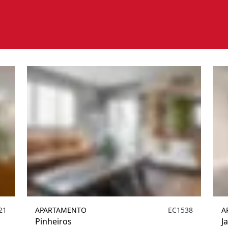
Valores
Metragem
Ambientes
Localiz
1
21
APARTAMENTO
EC1538
A
Pinheiros
J