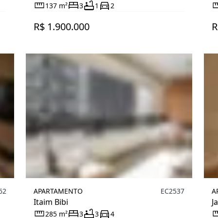
137 m²
3
1
2
R$ 1.900.000
R
62
APARTAMENTO
EC2537
A
Itaim Bibi
J
285 m²
3
3
4