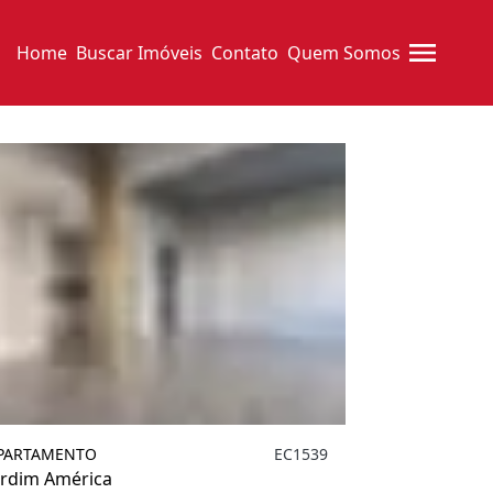
Limpar
ação
Apartamento
Home
Buscar Imóveis
Contato
Quem Somos
PARTAMENTO
EC1539
ardim América