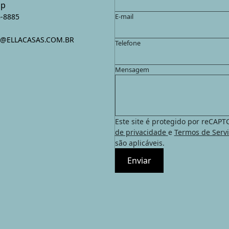
pp
6-8885
E-mail
A@ELLACASAS.COM.BR
Telefone
Mensagem
Este site é protegido por reCAP
de privacidade
e
Termos de Serv
são aplicáveis.
Enviar