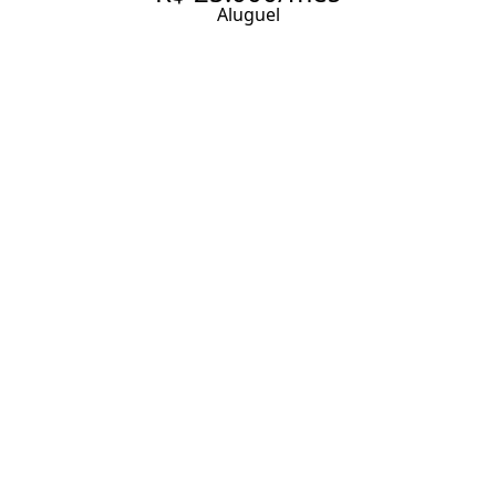
Aluguel
COMERCIAL COM 190.0 M²,
PARA ALUGAR NO BAIRRO
INDIANÓPOLIS.
190 m² Área útil
1 Banheiro
2 Vagas
Entrar em contato
Solicitar visita
Código do Imóvel:
EC1758