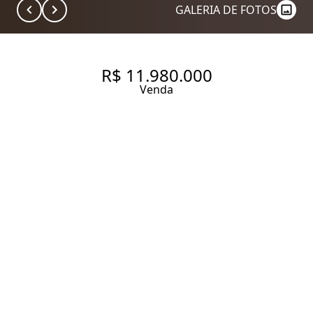
GALERIA DE FOTOS
R$ 11.980.000
Venda
COBERTURA EM ESTILO
INDUSTRIAL COM VISTA
ESPETACULAR
421 m² Área útil
4 Dormitórios
4 Suítes
7 Banheiros
6 Vagas
Entrar em contato