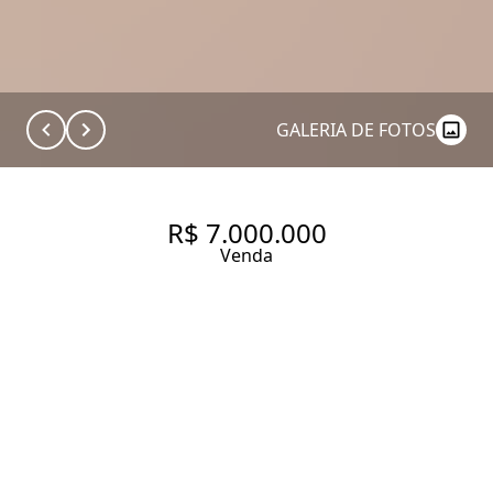
GALERIA DE FOTOS
R$ 7.000.000
Venda
CASA DE CONDOMÍNIO COM
499.0 M², À VENDA NO BAIRRO
CIDADE JARDIM.
499 m² Área construída
616 m² Área total
4 Dormitórios
3 Suítes
4 Banheiros