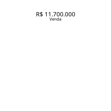
R$ 11.700.000
Venda
CASA COM VISTA PARA O
CAMPO DE GOLFE À VENDA
NO CONDOMÍNIO TERRAS DE
SÃO JOSÉ I EM ITU-SP
709 m² Área construída
2100 m² Área total
5 Dormitórios
5 Suítes
6 Banheiros
4 Vagas
Entrar em contato