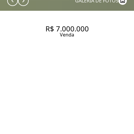
GALERIA DE FOTOS
R$ 7.000.000
Venda
CASA COM 480 M² A VENDA
NA VILA MADALENA.
480 m² Área construída
3 Dormitórios
3 Suítes
6 Banheiros
2 Vagas
Entrar em contato
Solicitar visita
Código do Imóvel:
EC454