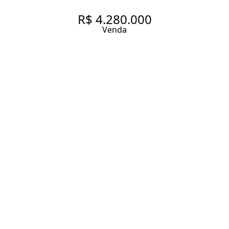
R$ 4.280.000
Venda
🏡 CASA CHARMOSA COM
JARDIM AMPLO, ESTRUTURA
CONTEMPORÂNEA E
ROOFTOP NO ALTO DA LAPA
🌿
296 m² Área construída
391 m² Área total
3 Dormitórios
1 Suíte
4 Banheiros
2 Vagas
Entrar em contato