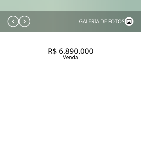
GALERIA DE FOTOS
R$ 6.890.000
Venda
APARTAMENTO PENTHOUSE
COM 148.0 M², À VENDA A
UMA QUADRA DA FARIA LIMA
148 m² Área útil
2 Dormitórios
2 Suítes
3 Banheiros
3 Vagas
Entrar em contato