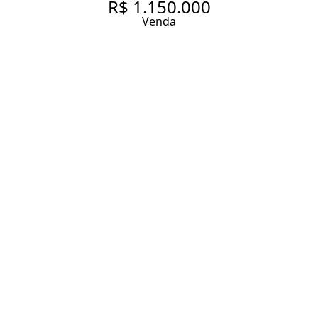
R$ 1.150.000
Venda
APARTAMENTO MOBILIADO
COM DOIS DORMITÓRIOS
PRÓXIMO AO METRÔ FARIA
LIMA COM LAZER COMPLETO
60 m² Área útil
60 m² Área total
2 Dormitórios
1 Suíte
2 Banheiros
1 Vaga
Entrar em contato
Solicitar visita
Código do Imóvel:
SB323