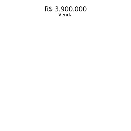
R$ 3.900.000
Venda
APARTAMENTO ILUMINADO
REFORMADO E UMA ÓTIMA
VISTA, NA VILA MADALENA.
172 m² Área útil
3 Dormitórios
3 Suítes
3 Vagas
Entrar em contato
Solicitar visita
Código do Imóvel:
EC673