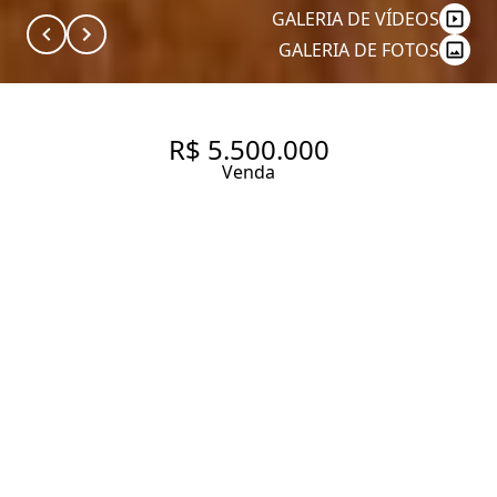
GALERIA DE VÍDEOS
GALERIA DE FOTOS
R$ 5.500.000
Venda
APARTAMENTO COM MUITO
CHARME NA PARTE BAIXA DO
JARDIM PAULISTA.
260 m² Área útil
4 Dormitórios
3 Suítes
5 Banheiros
4 Vagas
Entrar em contato