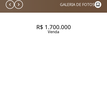
GALERIA DE FOTOS
R$ 1.700.000
Venda
APARTAMENTO COM 64 M², À
VENDA NO BAIRRO
PINHEIROS.
64 m² Área útil
1 Dormitório
2 Banheiros
1 Vaga
Entrar em contato