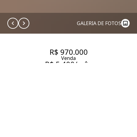
GALERIA DE FOTOS
R$ 970.000
Venda
R$ 5.400/mês
Aluguel
APARTAMENTO COM 45.0 M²,
À VENDA NO BAIRRO VILA
OLÍMPIA.
45 m² Área útil
1 Dormitório
1 Suíte
1 Banheiro
1 Vaga