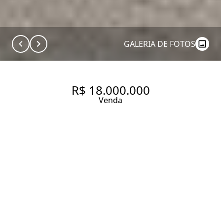
GALERIA DE FOTOS
R$ 18.000.000
Venda
APARTAMENTO COM 396 M², 4
QUARTOS SENDO 3 SUÍTES À
VENDA NO BAIRRO ITAIM BIBI.
396 m² Área útil
607 m² Área total
4 Dormitórios
3 Suítes
4 Banheiros
4 Vagas