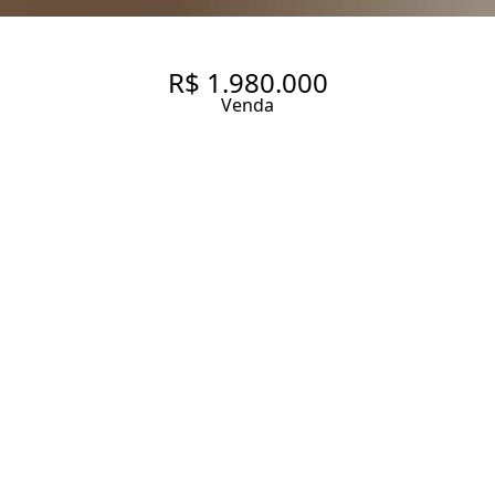
R$ 1.980.000
Venda
APARTAMENTO COM 357.0 M²,
À VENDA NO BAIRRO VILA
ANDRADE.
357 m² Área útil
4 Dormitórios
4 Suítes
4 Vagas
Entrar em contato
Solicitar visita