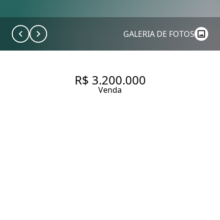
GALERIA DE FOTOS
R$ 3.200.000
Venda
APARTAMENTO COM 250 M², 3
QUARTOS SENDO 3 SUÍTES À
VENDA NO BAIRRO
HIGIENÓPOLIS.
250 m² Área útil
3 Dormitórios
3 Suítes
5 Banheiros
2 Vagas