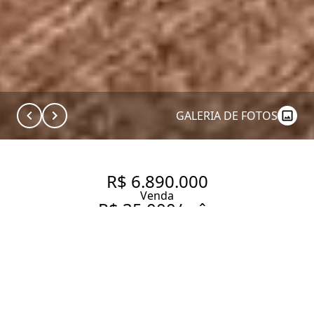
GALERIA DE FOTOS
R$ 6.890.000
Venda
R$ 35.000/mês
Aluguel
230 M2 MARAVILHOSO , VISTA
ESPETACULAR NO MELHOR